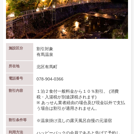
施設区分
割引対象
有馬温泉
所在地
北区有馬町
電話番号
078-904-0366
割引内容
１泊２食付一般料金から１０％割引。 (消費
税・入湯税が別途課税されます)
※ あっせん業者経由の場合及び現金以外で支払
う場合は割引が適用されません。
割引条件等
※温泉掛け流しの露天風呂自慢の元湯宿
利用方法
ハッピーパックの会員であると告げて予約し、