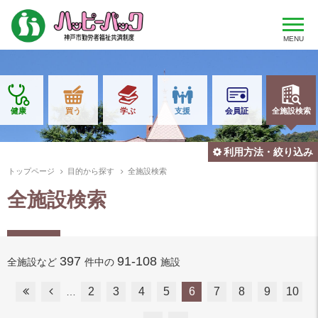
MENU
健康
買う
学ぶ
支援
会員証
全施設検索
利用方法・絞り込み
トップページ
目的から探す
全施設検索
全施設検索
397
91-108
全施設など
件中の
施設
2
3
4
5
6
7
8
9
10
…