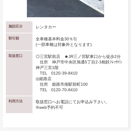
施設区分
レンタカー
割引額
全車種基本料金30％引
(一部車種は対象外となります)
取扱窓口
◎三宮駅前店 ★JR三ノ宮駅東口から徒歩2分
住所 神戸市中央区旭通5丁目2-3相鉄ﾌﾚｯｻｲﾝ
神戸三宮1階
TEL 0120-39-8410
◎姫路店
住所 姫路市南駅前町100
TEL 0120-70-8410
利用方法
取扱窓口へお電話にてお申込み下さい。
※web予約不可