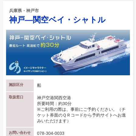
兵庫県・神戸市
神戸―関空ベイ・シャトル
施設区分
船
取扱窓口
神戸空港関西空港
所要時間：約30分
※ご利用の際は、事前にご予約ください。（チ
ケット券面のＱＲコードから予約サイトへお進
みいただけます）
お問い合わせ
078-304-0033