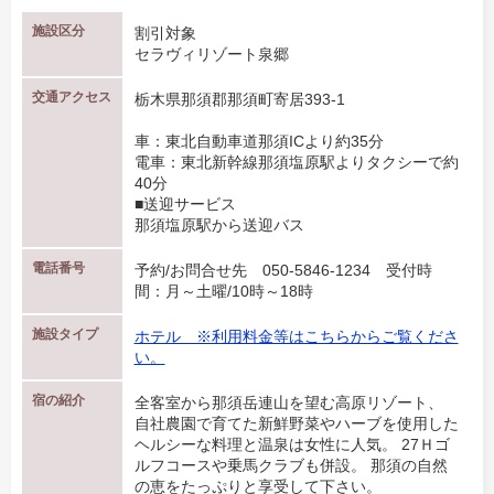
施設区分
割引対象
セラヴィリゾート泉郷
交通アクセス
栃木県那須郡那須町寄居393-1
車：東北自動車道那須ICより約35分
電車：東北新幹線那須塩原駅よりタクシーで約
40分
■送迎サービス
那須塩原駅から送迎バス
電話番号
予約/お問合せ先 050-5846-1234 受付時
間：月～土曜/10時～18時
施設タイプ
ホテル ※利用料金等はこちらからご覧くださ
い。
宿の紹介
全客室から那須岳連山を望む高原リゾート、
自社農園で育てた新鮮野菜やハーブを使用した
ヘルシーな料理と温泉は女性に人気。 27Ｈゴ
ルフコースや乗馬クラブも併設。 那須の自然
の恵をたっぷりと享受して下さい。