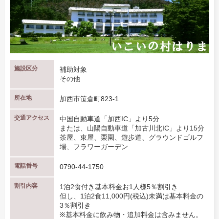
施設区分
補助対象
その他
所在地
加西市笹倉町823-1
交通アクセス
中国自動車道「加西IC」より5分
または、山陽自動車道「加古川北IC」より15分
茶屋、東屋、栗園、遊歩道、グラウンドゴルフ
場、フラワーガーデン
電話番号
0790-44-1750
割引内容
1泊2食付き基本料金お1人様5％割引き
但し、1泊2食11,000円(税込)未満は基本料金の
3％割引き
※基本料金に飲み物・追加料金は含みません。