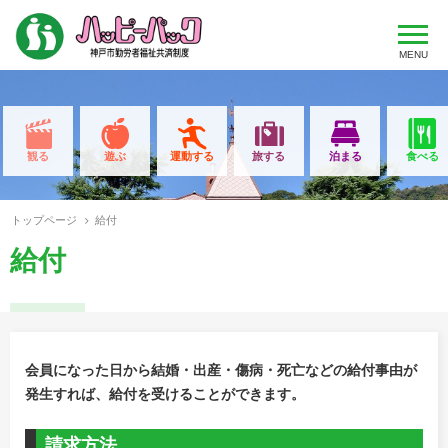
MENU
観る
遊ぶ
運動する
旅する
泊まる
食べる
トップページ
給付
給付
会員になった日から結婚・出産・傷病・死亡などの給付事由が
発生すれば、給付を受けることができます。
請求方法