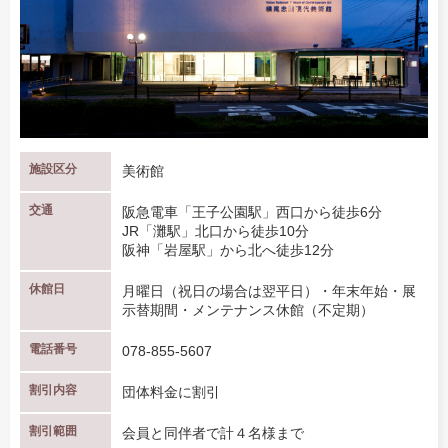
施設区分
美術館
交通
阪急電車「王子公園駅」西口から徒歩6分
JR「灘駅」北口から徒歩10分
阪神「岩屋駅」から北へ徒歩12分
休館日
月曜日（祝日の場合は翌平日）・年末年始・展
示替期間・メンテナンス休館（不定期）
電話番号
078-855-5607
割引内容
団体料金に割引
割引範囲
会員と同伴者で計４名様まで