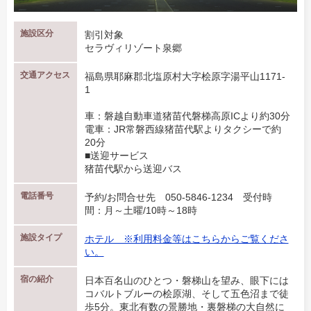
施設区分
割引対象
セラヴィリゾート泉郷
交通アクセス
福島県耶麻郡北塩原村大字桧原字湯平山1171-
1
車：磐越自動車道猪苗代磐梯高原ICより約30分
電車：JR常磐西線猪苗代駅よりタクシーで約
20分
■送迎サービス
猪苗代駅から送迎バス
電話番号
予約/お問合せ先 050-5846-1234 受付時
間：月～土曜/10時～18時
施設タイプ
ホテル ※利用料金等はこちらからご覧くださ
い。
宿の紹介
日本百名山のひとつ・磐梯山を望み、眼下には
コバルトブルーの桧原湖、そして五色沼まで徒
歩5分。東北有数の景勝地・裏磐梯の大自然に