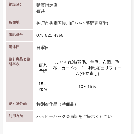
施設区分
購買指定店
寝具
所在地
神戸市兵庫区湊川町7-7-7(夢野商店街)
電話番号
078-521-4355
定休日
日曜日
割引商品と割
ふとん丸洗(羽毛、羊毛、布団、毛
引率表
寝具
布、カーペット)・羽毛布団リフォー
全般
ム(仕立直し)
15～
10～15％
20％
割引除外品
特別奉仕品（特価品）
利用方法
ハッピーパック会員証をご提示ください