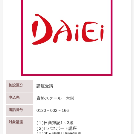
施設区分
講座受講
申込先
資格スクール 大栄
電話番号
0120－002－166
対象講座
(１)日商簿記1～3級
(２)ITパスポート講座