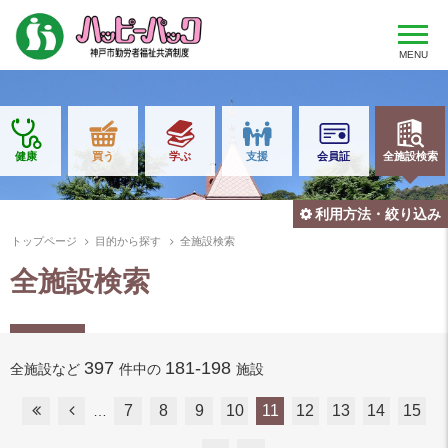
MENU
健康
買う
学ぶ
支援
会員証
全施設検索
利用方法・絞り込み
トップページ
目的から探す
全施設検索
全施設検索
397
181-198
全施設など
件中の
施設
7
8
9
10
11
12
13
14
15
…