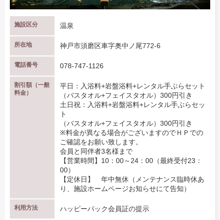
施設区分
温泉
所在地
神戸市須磨区車字奥中ノ尾772-6
電話番号
078-747-1126
割引額（一般
平日：入浴料+岩盤浴料+レンタル手ぶらセット
料金）
（バスタオル+フェイスタオル）300円引き
土日祝：入浴料+岩盤浴料+レンタル手ぶらセッ
ト
（バスタオル+フェイスタオル）300円引き
※料金が異なる場合がございますのでＨＰでの
ご確認をお願い致します。
会員と同伴者3名様まで
【営業時間】10：00～24：00（最終受付23：
00）
【定休日】 年中無休（メンテナンス臨時休あ
り、施設ホームページお知らせにて告知）
利用方法
ハッピーパック会員証の提示