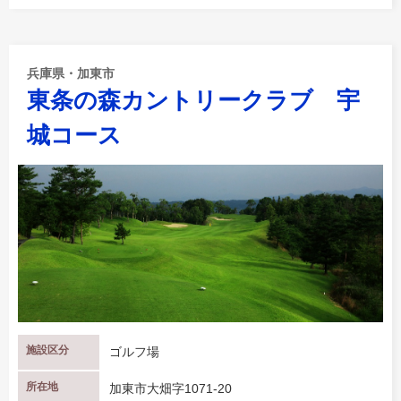
兵庫県・加東市
東条の森カントリークラブ 宇
城コース
施設区分
ゴルフ場
所在地
加東市大畑字1071-20