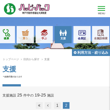
MENU
健康
買う
学ぶ
支援
会員証
全施設検索
利用方法・絞り込み
トップページ
目的から探す
支援
支援
＊結婚式場があります
25
19-25
支援施設
件中の
施設
1
2