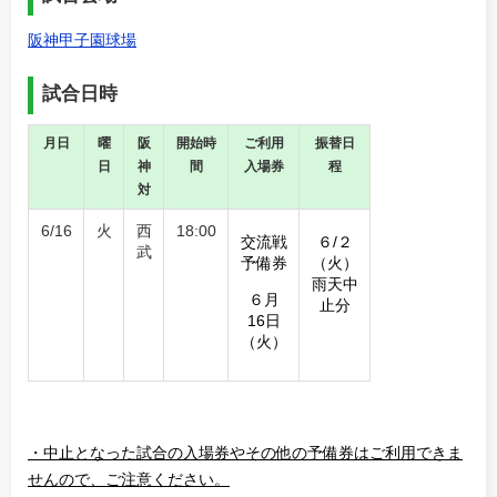
阪神甲子園球場
試合日時
月日
曜
阪
開始時
ご利用
振替日
日
神
間
入場券
程
対
6/16
火
西
18:00
交流戦
６/２
武
予備券
（火）
雨天中
６月
止分
16日
（火）
・中止となった試合の入場券やその他の予備券はご利用できま
せんので、ご注意ください。