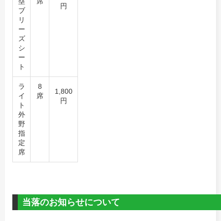
塁
席
円
ブ
リ
ー
ズ
シ
ー
ト
ラ
8
1,800
イ
席
円
ト
外
野
指
定
席
当落のお知らせについて