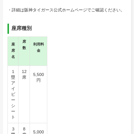
・詳細は阪神タイガース公式ホームページでご確認ください。
座席種別
席
座
利用料
数
席
金
名
１
12
5,500
塁
席
円
ア
イ
ビ
ー
シ
ー
ト
３
8
5,000