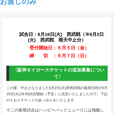
お渡しのみ
試合日：6月16日(火) 西武戦（※6
月2日
(火) 西武戦 雨天中止分）
受付開始日：６月５日（金）
締 切 ：６月７日（日）
〈阪神タイガースチケットの追加募集につい
て〉
この度、中止となりました
6
月
2
日
(
火
)
対西武戦の振替日程が
6
月
16
日
(
火
)18:00
試合開始（予定）に決定いたしましたので、下記
のとおりチケットのあっせんをいたします。
※この振替試合はハッピーパックニュースには掲載し